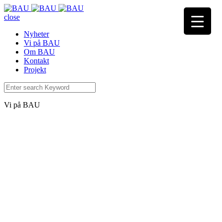
close
Nyheter
Vi på BAU
Om BAU
Kontakt
Projekt
Vi på BAU
Petra Adamsson