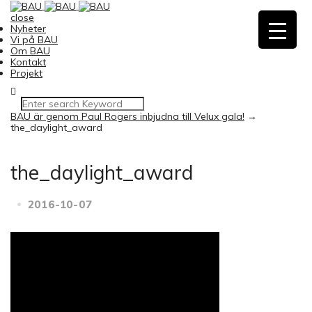
close
Nyheter
Vi på BAU
Om BAU
Kontakt
Projekt
BAU är genom Paul Rogers inbjudna till Velux gala!
→
the_daylight_award
the_daylight_award
2016-10-07