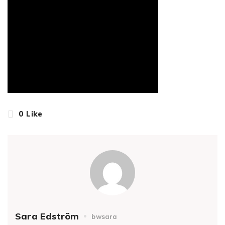
0
Like
Sara Edström
bwsara