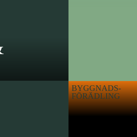
&
BYGGNADS-
FÖRÄDLING