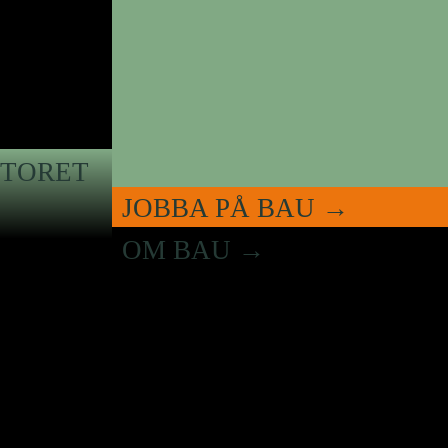
TORET
JOBBA PÅ BAU
OM BAU