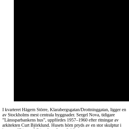
I kvarteret Hägern Större, Klarabergsgatan/Drottninggatan, ligger en
av Stockholms mest centrala byggnader. Sergel Nova, tidigare
”Länssparbankens hus”, uppfördes 1957–1960 efter ritningar av
arkitekten Curt Björklund. Husets hörn pryds av en stor skulptur i