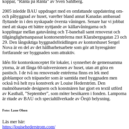
koppar, ”Ränta på Ränta” av Sven Sahlberg.
2005 inledde BAU uppdraget med en omfattande uppdatering om-
och påbyggnad av huset, varefter bland annat Kanadas ambassad
flyttande in i den nyskapade översta våningen. Senare har vi jobbat
med att skapa ett bättre nyttjande av källarvåningarna och
kopplingar mellan gatuvåning och T-banehall samt renoverat och
tillgänglighetsanpassat kontorsentréerna mot Klarabergsgatan 23 och
29. Den långsiktiga byggnadsförädlingen av kontorshuset Sergel
Nova är en del av det hållbarhetsarbete som gör att hyresgäster
fortfarande ser byggnaden som attraktiv.
Idén för kontorskonceptet för lokaler, i synnerhet de gemensamma
ytorna, är att fånga 60-talsversionen av huset, utan att göra en
pastisch. I de två nu renoverade entréerna finns en lek med
globlampor och träpaneler som är samtida med byggnaden men
också två helt nya konstverk av Louise Hederström. Den
malmöbaserade designern och konstnären har gjort en textil utförd
av Kasthall, ”September”, som möter besökaren i fonden. Lamporna
är ritade av BAU och specialtillverkade av Örsjö belysning.
Foto: Lasse Olson
Läs mer här:
https://louisehederstrom.com/