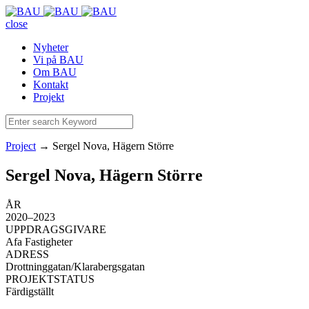
close
Nyheter
Vi på BAU
Om BAU
Kontakt
Projekt
Project
→
Sergel Nova, Hägern Större
Sergel Nova, Hägern Större
ÅR
2020–2023
UPPDRAGSGIVARE
Afa Fastigheter
ADRESS
Drottninggatan/Klarabergsgatan
PROJEKTSTATUS
Färdigställt