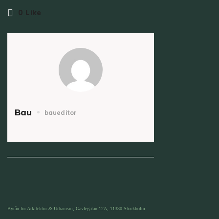
0
Like
Bau
baueditor
Byrån för Arkitektur & Urbanism, Gävlegatan 12A, 11330 Stockholm