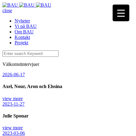
close
Nyheter
Vi på BAU
Om BAU
Kontakt
Projekt
Välkomstintervjuer
2026-06-17
Axel, Nour, Aron och Elssina
view more
2023-11-27
Julie Sponar
view more
2023-03-06