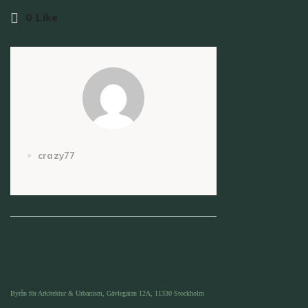
0
Like
crazy77
Byrån för Arkitektur & Urbanism, Gävlegatan 12A, 11330 Stockholm