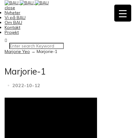
close
Nyheter
Vi på BAU
Om BAU
Kontakt
Projekt
Marjorie Yeo
→
Marjorie-1
Marjorie-1
2022-10-12