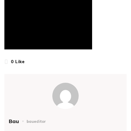
0
Like
Bau
baueditor