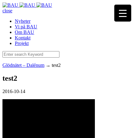
close
Nyheter
Vi på BAU
Om BAU
Kontakt
Projekt
Glödnätet – Dalénum
→
test2
test2
2016-10-14