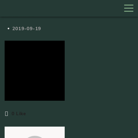
IdaJonas
2019-09-19
0
Like