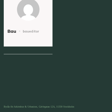
Bau
baueditor
Byrån för Arkitektur & Urbanism, Gävlegatan 12A, 11330 Stockholm