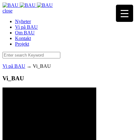
close
Nyheter
Vi på BAU
Om BAU
Kontakt
Projekt
Vi på BAU
→
Vi_BAU
Vi_BAU