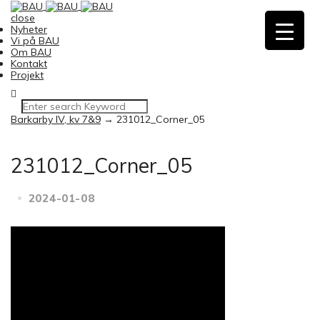
close
Nyheter
Vi på BAU
Om BAU
Kontakt
Projekt
Barkarby IV, kv 7&9
→
231012_Corner_05
231012_Corner_05
2024-01-08