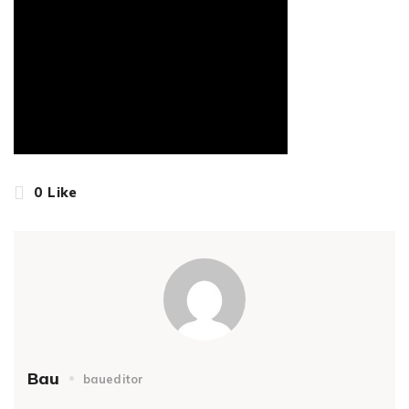
0
Like
Bau
baueditor