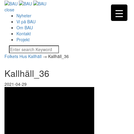
close
Nyheter
Vi på BAU
Om BAU
Kontakt
Projekt
Folkets Hus Kallhäll
→
Kallhäll_36
Kallhäll_36
2021-04-29