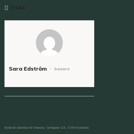
0
Like
Sara Edström
bwsara
Byrån för Arkitektur & Urbanism, Gävlegatan 12A, 11330 Stockholm