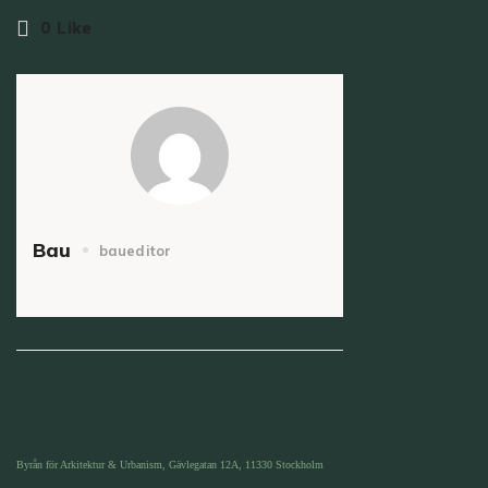
0
Like
Bau
baueditor
Byrån för Arkitektur & Urbanism, Gävlegatan 12A, 11330 Stockholm