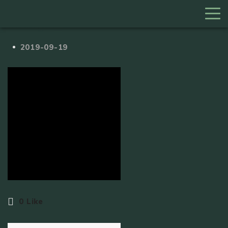
hotorget_E
2019-09-19
0
Like