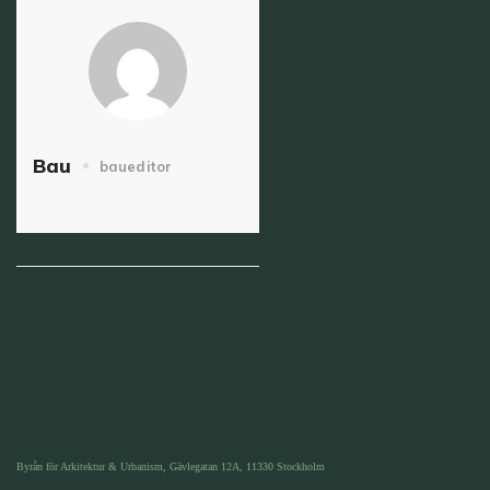
Bau
baueditor
Byrån för Arkitektur & Urbanism, Gävlegatan 12A, 11330 Stockholm