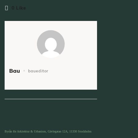
0
Like
Bau
baueditor
Byrån för Arkitektur & Urbanism, Gävlegatan 12A, 11330 Stockholm