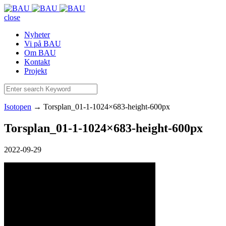
close
Nyheter
Vi på BAU
Om BAU
Kontakt
Projekt
Isotopen
→
Torsplan_01-1-1024×683-height-600px
Torsplan_01-1-1024×683-height-600px
2022-09-29