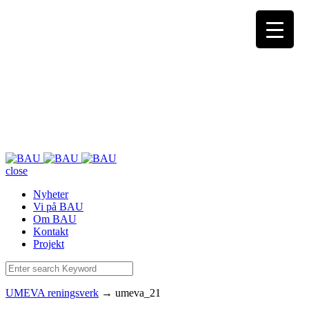
close
Nyheter
Vi på BAU
Om BAU
Kontakt
Projekt
UMEVA reningsverk
→
umeva_21