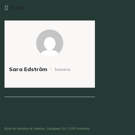
0
Like
Sara Edström
bwsara
Byrån för Arkitektur & Urbanism, Gävlegatan 12A, 11330 Stockholm