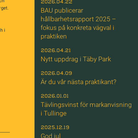
och
2026.04.22
rget.
BAU publicerar
hållbarhetsrapport 2025 –
fokus på konkreta vägval i
h i
praktiken
2026.04.21
Nytt uppdrag i Täby Park
2026.04.09
Är du vår nästa praktikant?
2026.01.01
Tävlingsvinst för markanvisning
i Tullinge
2025.12.19
God jul