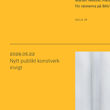
Mårten Wessel, Hans
för vännerna på BAU
Dela
2026.05.22
Nytt publikt konstverk
invigt