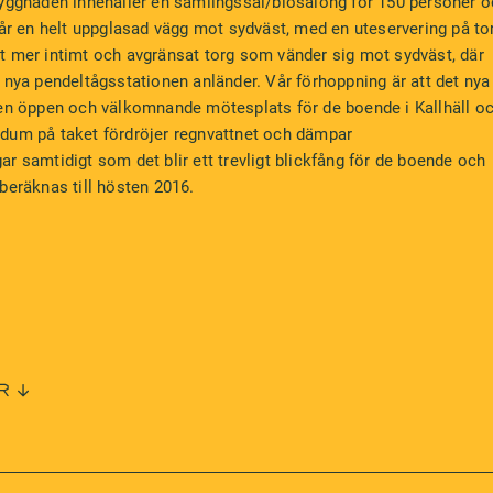
Byggnaden innehåller en samlingssal/biosalong för 150 personer 
får en helt uppglasad vägg mot sydväst, med en uteservering på to
t mer intimt och avgränsat torg som vänder sig mot sydväst, där
 nya pendeltågsstationen anländer. Vår förhoppning är att det nya
en öppen och välkomnande mötesplats för de boende i Kallhäll oc
dum på taket fördröjer regnvattnet och dämpar
r samtidigt som det blir ett trevligt blickfång för de boende och
beräknas till hösten 2016.
R