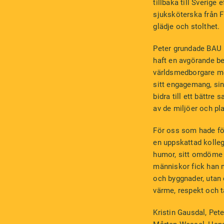
tillbaka till Sverige
sjuksköterska från 
glädje och stolthet.
Peter grundade BAU 
haft en avgörande bet
världsmedborgare me
sitt engagemang, si
bidra till ett bättr
av de miljöer och pl
För oss som hade fö
en uppskattad kolleg
humor, sitt omdöme 
människor fick han m
och byggnader, utan
värme, respekt och 
Kristin Gausdal, Pe