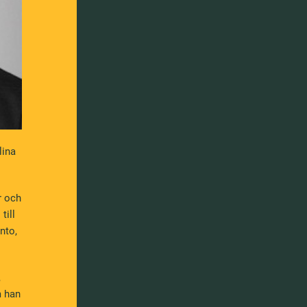
lina
r och
till
nto,
,
m han