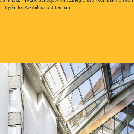
 Birkholz, Per-Eric Sundby, Anna Axberg Olsson och Eskil Olsson
 – Byrån för Arkitektur & Urbanism