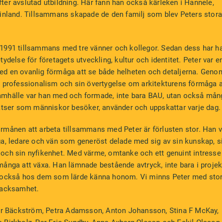
 efter avslutad utbildning. Här fann han också kärleken i Hannele,
Finland. Tillsammans skapade de den familj som blev Peters stora
1991 tillsammans med tre vänner och kollegor. Sedan dess har h
ydelse för företagets utveckling, kultur och identitet. Peter var e
d en ovanlig förmåga att se både helheten och detaljerna. Geno
n professionalism och sin övertygelse om arkitekturens förmåga a
e samhälle var han med och formade, inte bara BAU, utan också mån
atser som människor besöker, använder och uppskattar varje dag.
rmånen att arbeta tillsammans med Peter är förlusten stor. Han v
a, ledare och vän som generöst delade med sig av sin kunskap, s
och sin nyfikenhet. Med värme, omtanke och ett genuint intresse
ånga att växa. Han lämnade bestående avtryck, inte bara i projek
 också hos dem som lärde känna honom. Vi minns Peter med sto
tacksamhet.
ter Bäckström, Petra Adamsson, Anton Johansson, Stina F McKay,