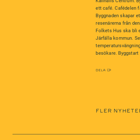
Kallhälls Centrum. 
ett café. Cafédelen 
Byggnaden skapar et
resenärerna från den
Folkets Hus ska bli 
Järfälla kommun. Se
temperatursvängninga
besökare. Byggstart 
Dela
FLER NYHETE