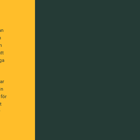
an
n
m
tt
ga
ar
in
 för
t
r