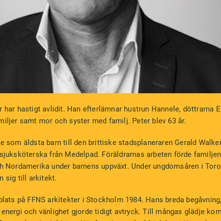
 har hastigt avlidit. Han efterlämnar hustrun Hannele, döttrarna E
miljer samt mor och syster med familj. Peter blev 63 år.
ge som äldsta barn till den brittiske stadsplaneraren Gerald Walke
 sjuksköterska från Medelpad. Föräldrarnas arbeten förde familjen 
och Nordamerika under barnens uppväxt. Under ungdomsåren i Toro
sig till arkitekt.
kplats på FFNS arkitekter i Stockholm 1984. Hans breda begåvning
 energi och vänlighet gjorde tidigt avtryck. Till mångas glädje ko