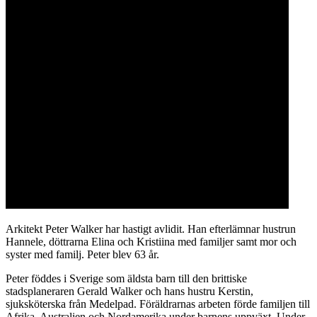
Arkitekt Peter Walker har hastigt avlidit. Han efterlämnar hustrun
Hannele, döttrarna Elina och Kristiina med familjer samt mor och
syster med familj. Peter blev 63 år.
Peter föddes i Sverige som äldsta barn till den brittiske
stadsplaneraren Gerald Walker och hans hustru Kerstin,
sjuksköterska från Medelpad. Föräldrarnas arbeten förde familjen till
Afrika, Australien och Nordamerika under barnens uppväxt. Under