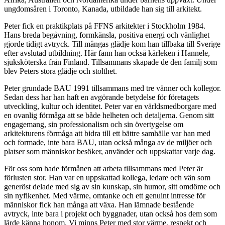
ungdomsåren i Toronto, Kanada, utbildade han sig till arkitekt.
Peter fick en praktikplats på FFNS arkitekter i Stockholm 1984.
Hans breda begåvning, formkänsla, positiva energi och vänlighet
gjorde tidigt avtryck. Till mångas glädje kom han tillbaka till Sverige
efter avslutad utbildning. Här fann han också kärleken i Hannele,
sjuksköterska från Finland. Tillsammans skapade de den familj som
blev Peters stora glädje och stolthet.
Peter grundade BAU 1991 tillsammans med tre vänner och kollegor.
Sedan dess har han haft en avgörande betydelse för företagets
utveckling, kultur och identitet. Peter var en världsmedborgare med
en ovanlig förmåga att se både helheten och detaljerna. Genom sitt
engagemang, sin professionalism och sin övertygelse om
arkitekturens förmåga att bidra till ett bättre samhälle var han med
och formade, inte bara BAU, utan också många av de miljöer och
platser som människor besöker, använder och uppskattar varje dag.
För oss som hade förmånen att arbeta tillsammans med Peter är
förlusten stor. Han var en uppskattad kollega, ledare och vän som
generöst delade med sig av sin kunskap, sin humor, sitt omdöme och
sin nyfikenhet. Med värme, omtanke och ett genuint intresse för
människor fick han många att växa. Han lämnade bestående
avtryck, inte bara i projekt och byggnader, utan också hos dem som
lärde känna honom. Vi minns Peter med stor värme, respekt och