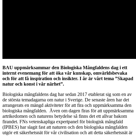
BAU uppmärksammar den Biologiska Mångfaldens dag i ett
internt evenemang för att öka vår kunskap, omvärldsbevaka
och för att få inspiration och insikter. I år är vårt tema
”Skapad
natur och konst i vår närhet”.
Biologiska mångfaldens dag har sedan 2017 etablerat sig som en av
de största temadagarna om natur i Sverige. De senaste åren har det
arrangerats en mängd aktiviteter för att fira och uppmärksamma den
biologiska mångfalden. Även om dagen firas för att uppmärksamma
artrikedomen och naturens betydelse så finns det ett allvar bakom
firandet. FNs vetenskapliga expertpanel för biologisk mångfald
(IPBES) har slagit fast att naturen och den biologiska mångfalden
utgör ett säkerhetsnät för vår civilisation och att detta säkerhetsnät är