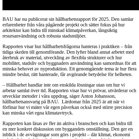
BAU har nu publicerat sin hållbarhetsrapport för 2025. Den samlar
erfarenheter från våra pågående projekt och sätter fokus på hur
arkitektur kan bidra till minskad klimatpåverkan, långsiktig
resursanvändning och robusta stadsmiljöer.
Rapporten visar hur hållbarhetsfrågorna hanteras i praktiken – från
tidiga skeden till genomförande. Den lyfter bland annat arbetet med
återbruk av material, utveckling av flexibla strukturer och hur
mobilitet, stadsliv och byggnaders användning kan samordnas för att
minska behovet av nyproduktion. Ett genomgående tema är hur flera
mindre beslut, rätt hanterade, får avgörande betydelse för helheten.
– Hållbarhet handlar inte om enskilda lösningar utan om hur vi
arbetar samlat över tid. Rapporten visar hur vi prövar, utvärderar och
utvecklar metoder i våra uppdrag, säger Anton Johansson,
hållbarhetsansvarig på BAU. Lärdomar från 2025 är att när vi
förfinar hur vi mäter vår egen påverkan också med större precision
kan minska vårt egna klimatavtryck.
Rapporten kan läsas av fler än aktiva i branschen och kan bidra till
en mer konkret diskussion om byggandets omställning. Den ger en
inblick i de avvägningar som görs i projekt – där klimat, ekonomi