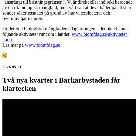
“ansträngt till bristningsgränsen”. Vi är direkt eller indirekt beroende
av en rik biologisk mångfald, men vårt sätt att leva håller på att slita
sönder säkerhetsnätet på grund av hur vi exploaterar och
överutnyttjar naturen.
Under den biologiska mångfaldens dag arrangeras det bland annat
följande aktiviteter runt om i landet:
www.biomfdag.se/aktiviteter-
karta
Läs mer på
www.biomfdag.se
Dela
2026.05.13
Två nya kvarter i Barkarbystaden får
klartecken