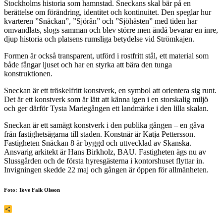
Stockholms historia som hamnstad. Sneckans skal bär på en
berättelse om förändring, identitet och kontinuitet. Den speglar hur
kvarteren ”Snäckan”, ”Sjörån” och ”Sjöhästen” med tiden har
omvandlats, slogs samman och blev större men ändå bevarar en inre,
djup historia och platsens rumsliga betydelse vid Strömkajen.
Formen är också transparent, utförd i rostfritt stål, ett material som
både fångar ljuset och har en styrka att bära den tunga
konstruktionen.
Sneckan är ett tröskelfritt konstverk, en symbol att orientera sig runt.
Det är ett konstverk som är lätt att känna igen i en storskalig miljö
och ger därför Tysta Mariegången ett landmärke i den lilla skalan.
Sneckan är ett samägt konstverk i den publika gången – en gåva
från fastighetsägarna till staden. Konstnär är Katja Pettersson.
Fastigheten Snäckan 8 är byggd och uttvecklad av Skanska.
Ansvarig arkitekt är Hans Birkholz, BAU. Fastigheten ägs nu av
Slussgården och de första hyresgästerna i kontorshuset flyttar in.
Invigningen skedde 22 maj och gången är öppen för allmänheten.
Foto: Tove Falk Olsson
Dela