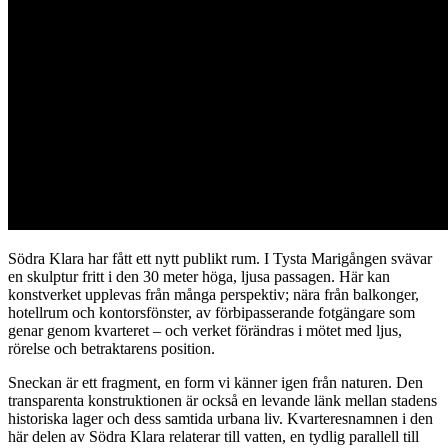
Södra Klara har fått ett nytt publikt rum. I Tysta Marigången svävar
en skulptur fritt i den 30 meter höga, ljusa passagen. Här kan
konstverket upplevas från många perspektiv; nära från balkonger,
hotellrum och kontorsfönster, av förbipasserande fotgängare som
genar genom kvarteret – och verket förändras i mötet med ljus,
rörelse och betraktarens position.
Sneckan är ett fragment, en form vi känner igen från naturen. Den
transparenta konstruktionen är också en levande länk mellan stadens
historiska lager och dess samtida urbana liv. Kvarteresnamnen i den
här delen av Södra Klara relaterar till vatten, en tydlig parallell till