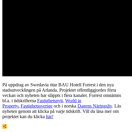
På uppdrag av Swedavia ritar BAU Hotell Forrest i den nya
stadsutvecklingen på Arlanda. Projektet offentliggjordes förra
veckan och nyheten har släppts i flera kanaler. Forrest omnämns
bl.a. i tidskrifterna
Fastighetsnytt
,
World in
Property
,
Fastighetssverige
och i norska
Dagens Näringsliv
. Läs
nyheten genom att klicka på varje tidskrift. Vill du läsa mer om
projektet kan du klicka
här!
Dela