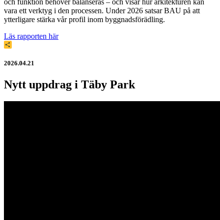
och funktion behöver balanseras – och visar hur arkitekturen kan
vara ett verktyg i den processen. Under 2026 satsar BAU på att
ytterligare stärka vår profil inom byggnadsförädling.
Läs rapporten här
Dela
2026.04.21
Nytt uppdrag i Täby Park