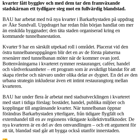
kvarter fått bygglov och med dem tar den framväxande
stadskärnan ett tydligare steg mot en fullvärdig blandstad.
BAU har arbetat med två nya kvarter i Barkarbystaden på uppdrag
av Åke Sundvall. Uppdraget har redan från början handlat om mer
än enskilda byggnader; den täta staden organiserad kring en
kommande tunnelbanestation.
Kvarter 9 har en särskilt utpekad roll i området. Placerat vid den
östra tunnelbaneuppgången blir det en av de första platserna
resenärer med tunnelbanan möter när de kommer ovan jord.
Bottenvåningarna i kvarteret rymmer restauranger, caféer, handel
och vårdverksamheter – ett program som är avsiktligt blandat för att
skapa rörelse och närvaro under olika delar av dygnet. En del av den
urbana strategin inkluderar även ett intimt restaurangtorg mellan
kvarteren.
BAU har under flera år arbetat med stadsutvecklingen i kvarteret
med start i tidiga förslag: bostäder, handel, publika miljöer och
kopplingar till angränsande kvarter. När tunnelbanan öppnar
förändras Barkarbystaden ytterligare, från tidigare flygfält och
externhandel till en av regionens viktigaste kollektivtrafiknoder. De
nya kvarteren är en del av den omvandlingen – och ett argument för
att tät, blandad stad går att bygga också utanför innerstaden.