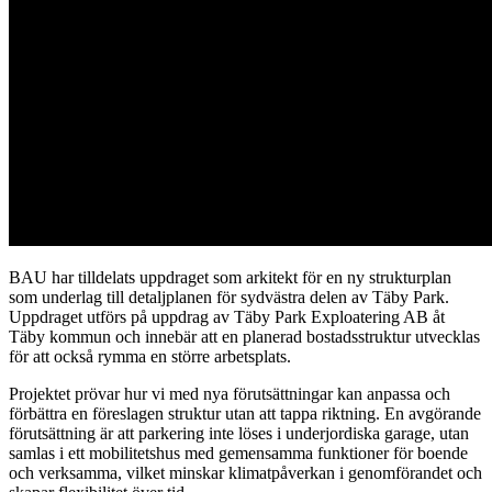
BAU har tilldelats uppdraget som arkitekt för en ny strukturplan
som underlag till detaljplanen för sydvästra delen av Täby Park.
Uppdraget utförs på uppdrag av Täby Park Exploatering AB åt
Täby kommun och innebär att en planerad bostadsstruktur utvecklas
för att också rymma en större arbetsplats.
Projektet prövar hur vi med nya förutsättningar kan anpassa och
förbättra en föreslagen struktur utan att tappa riktning. En avgörande
förutsättning är att parkering inte löses i underjordiska garage, utan
samlas i ett mobilitetshus med gemensamma funktioner för boende
och verksamma, vilket minskar klimatpåverkan i genomförandet och