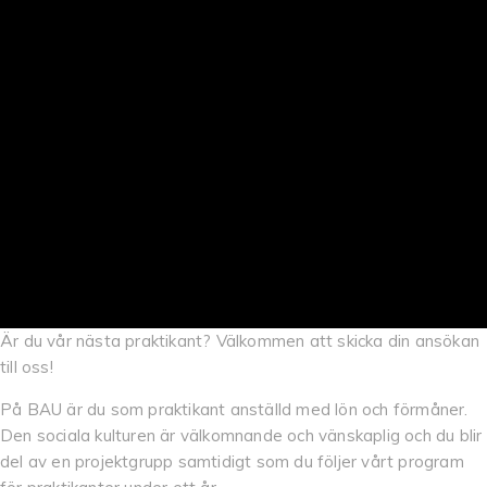
Är du vår nästa praktikant? Välkommen att skicka din ansökan
till oss!
På BAU är du som praktikant anställd med lön och förmåner.
Den sociala kulturen är välkomnande och vänskaplig och du blir
del av en projektgrupp samtidigt som du följer vårt program