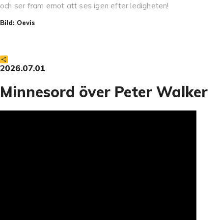
och ser fram emot att ses igen efter ledigheten!
Bild: Oevis
Dela
2026.07.01
Minnesord över Peter Walker