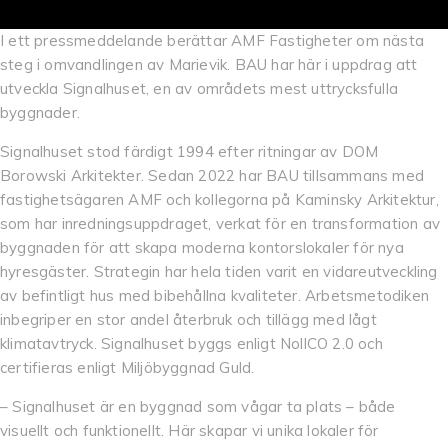
I ett pressmeddelande berättar AMF Fastigheter om nästa
steg i omvandlingen av Marievik. BAU har här i uppdrag att
utveckla Signalhuset, en av områdets mest uttrycksfulla
byggnader.
Signalhuset stod färdigt 1994 efter ritningar av DOM
Borowski Arkitekter. Sedan 2022 har BAU tillsammans med
fastighetsägaren AMF och kollegorna på Kaminsky Arkitektur,
som har inredningsuppdraget, verkat för en transformation av
byggnaden för att skapa moderna kontorslokaler för nya
hyresgäster. Strategin har hela tiden varit en vidareutveckling
av befintligt hus med bibehållna kvaliteter. Arbetsmetodiken
inbegriper en stor andel återbruk och tillägg med lågt
klimatavtryck. Signalhuset byggs enligt NollCO 2.0 och
certifieras enligt Miljöbyggnad Guld.
– Signalhuset är en byggnad som vågar ta plats – både
visuellt och funktionellt. Här skapar vi unika lokaler för