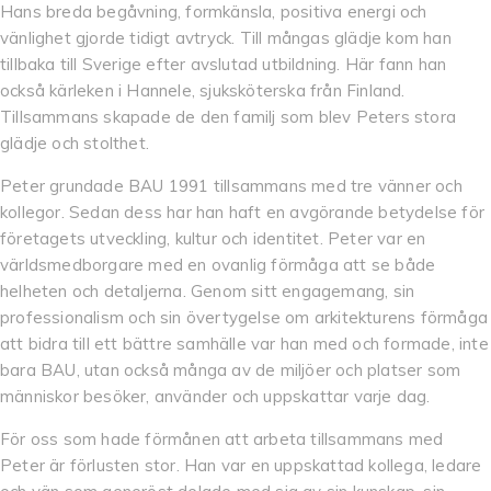
Hans breda begåvning, formkänsla, positiva energi och
vänlighet gjorde tidigt avtryck. Till mångas glädje kom han
tillbaka till Sverige efter avslutad utbildning. Här fann han
också kärleken i Hannele, sjuksköterska från Finland.
Tillsammans skapade de den familj som blev Peters stora
glädje och stolthet.
Peter grundade BAU 1991 tillsammans med tre vänner och
kollegor. Sedan dess har han haft en avgörande betydelse för
företagets utveckling, kultur och identitet. Peter var en
världsmedborgare med en ovanlig förmåga att se både
helheten och detaljerna. Genom sitt engagemang, sin
professionalism och sin övertygelse om arkitekturens förmåga
att bidra till ett bättre samhälle var han med och formade, inte
bara BAU, utan också många av de miljöer och platser som
människor besöker, använder och uppskattar varje dag.
För oss som hade förmånen att arbeta tillsammans med
Peter är förlusten stor. Han var en uppskattad kollega, ledare