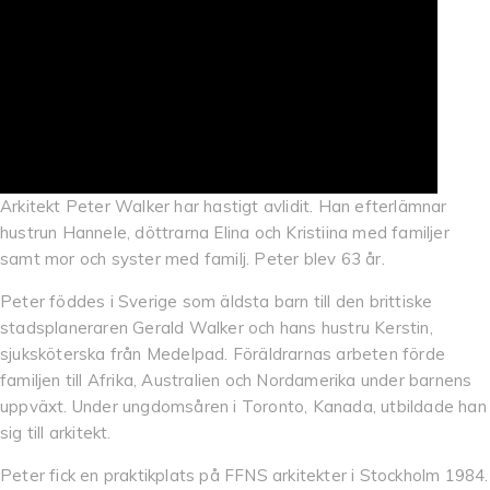
Arkitekt Peter Walker har hastigt avlidit. Han efterlämnar
hustrun Hannele, döttrarna Elina och Kristiina med familjer
samt mor och syster med familj. Peter blev 63 år.
Peter föddes i Sverige som äldsta barn till den brittiske
stadsplaneraren Gerald Walker och hans hustru Kerstin,
sjuksköterska från Medelpad. Föräldrarnas arbeten förde
familjen till Afrika, Australien och Nordamerika under barnens
uppväxt. Under ungdomsåren i Toronto, Kanada, utbildade han
sig till arkitekt.
Peter fick en praktikplats på FFNS arkitekter i Stockholm 1984.