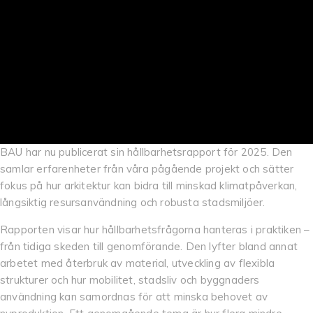
BAU har nu publicerat sin hållbarhetsrapport för 2025. Den
samlar erfarenheter från våra pågående projekt och sätter
fokus på hur arkitektur kan bidra till minskad klimatpåverkan,
långsiktig resursanvändning och robusta stadsmiljöer.
Rapporten visar hur hållbarhetsfrågorna hanteras i praktiken –
från tidiga skeden till genomförande. Den lyfter bland annat
arbetet med återbruk av material, utveckling av flexibla
strukturer och hur mobilitet, stadsliv och byggnaders
användning kan samordnas för att minska behovet av