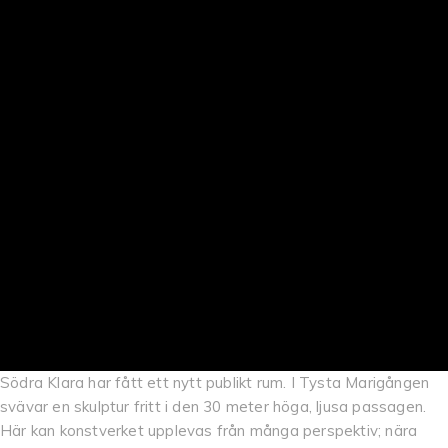
Södra Klara har fått ett nytt publikt rum. I Tysta Marigången
svävar en skulptur fritt i den 30 meter höga, ljusa passagen.
Här kan konstverket upplevas från många perspektiv; nära