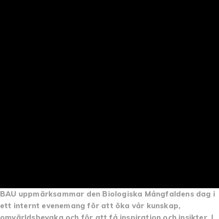
BAU uppmärksammar den Biologiska Mångfaldens dag i
ett internt evenemang för att öka vår kunskap,
omvärldsbevaka och för att få inspiration och insikter. I