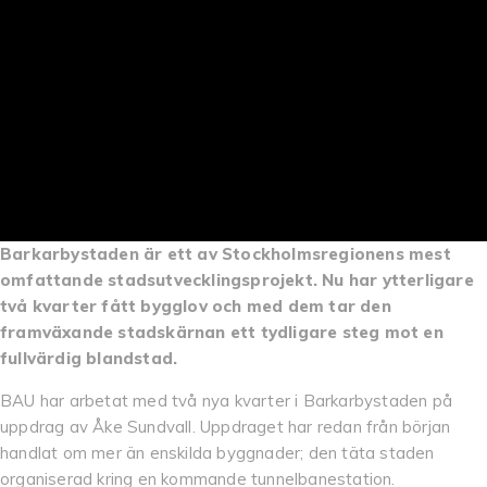
Barkarbystaden är ett av Stockholmsregionens mest
omfattande stadsutvecklingsprojekt. Nu har ytterligare
två kvarter fått bygglov och med dem tar den
framväxande stadskärnan ett tydligare steg mot en
fullvärdig blandstad.
BAU har arbetat med två nya kvarter i Barkarbystaden på
uppdrag av Åke Sundvall. Uppdraget har redan från början
handlat om mer än enskilda byggnader; den täta staden
organiserad kring en kommande tunnelbanestation.