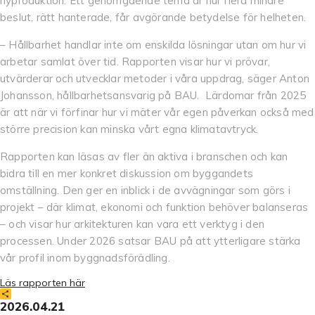
nyproduktion. Ett genomgående tema är hur flera mindre
beslut, rätt hanterade, får avgörande betydelse för helheten.
– Hållbarhet handlar inte om enskilda lösningar utan om hur vi
arbetar samlat över tid. Rapporten visar hur vi prövar,
utvärderar och utvecklar metoder i våra uppdrag, säger Anton
Johansson, hållbarhetsansvarig på BAU. Lärdomar från 2025
är att när vi förfinar hur vi mäter vår egen påverkan också med
större precision kan minska vårt egna klimatavtryck.
Rapporten kan läsas av fler än aktiva i branschen och kan
bidra till en mer konkret diskussion om byggandets
omställning. Den ger en inblick i de avvägningar som görs i
projekt – där klimat, ekonomi och funktion behöver balanseras
– och visar hur arkitekturen kan vara ett verktyg i den
processen. Under 2026 satsar BAU på att ytterligare stärka
vår profil inom byggnadsförädling.
Läs rapporten här
Dela
2026.04.21