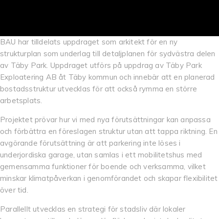
BAU har tilldelats uppdraget som arkitekt för en ny
strukturplan som underlag till detaljplanen för sydvästra delen
av Täby Park. Uppdraget utförs på uppdrag av Täby Park
Exploatering AB åt Täby kommun och innebär att en planerad
bostadsstruktur utvecklas för att också rymma en större
arbetsplats.
Projektet prövar hur vi med nya förutsättningar kan anpassa
och förbättra en föreslagen struktur utan att tappa riktning. En
avgörande förutsättning är att parkering inte löses i
underjordiska garage, utan samlas i ett mobilitetshus med
gemensamma funktioner för boende och verksamma, vilket
minskar klimatpåverkan i genomförandet och skapar flexibilitet
över tid.
Parallellt utvecklas en strategi för stadsliv där lokaler