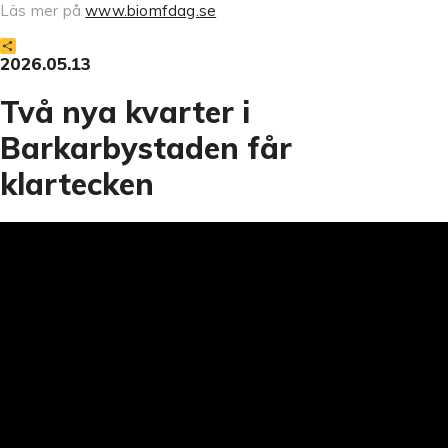
Läs mer på
www.biomfdag.se
Dela
2026.05.13
Två nya kvarter i
Barkarbystaden får
klartecken