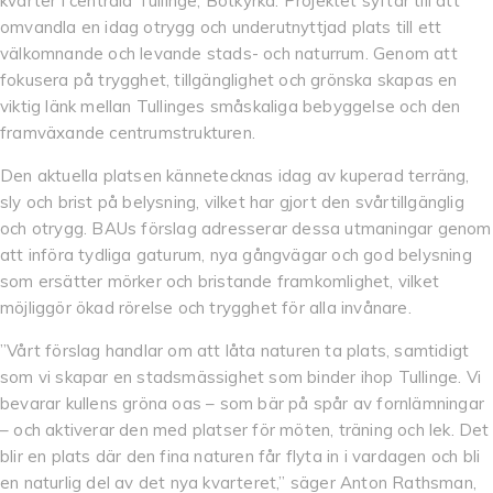
kvarter i centrala Tullinge, Botkyrka. Projektet syftar till att
omvandla en idag otrygg och underutnyttjad plats till ett
välkomnande och levande stads- och naturrum. Genom att
fokusera på trygghet, tillgänglighet och grönska skapas en
viktig länk mellan Tullinges småskaliga bebyggelse och den
framväxande centrumstrukturen.
Den aktuella platsen kännetecknas idag av kuperad terräng,
sly och brist på belysning, vilket har gjort den svårtillgänglig
och otrygg. BAUs förslag adresserar dessa utmaningar genom
att införa tydliga gaturum, nya gångvägar och god belysning
som ersätter mörker och bristande framkomlighet, vilket
möjliggör ökad rörelse och trygghet för alla invånare.
”Vårt förslag handlar om att låta naturen ta plats, samtidigt
som vi skapar en stadsmässighet som binder ihop Tullinge. Vi
bevarar kullens gröna oas – som bär på spår av fornlämningar
– och aktiverar den med platser för möten, träning och lek. Det
blir en plats där den fina naturen får flyta in i vardagen och bli
en naturlig del av det nya kvarteret,” säger Anton Rathsman,