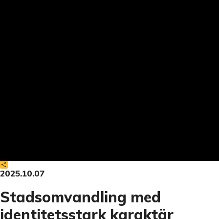
Dela
2025.10.07
Stadsomvandling med
identitetsstark karaktär