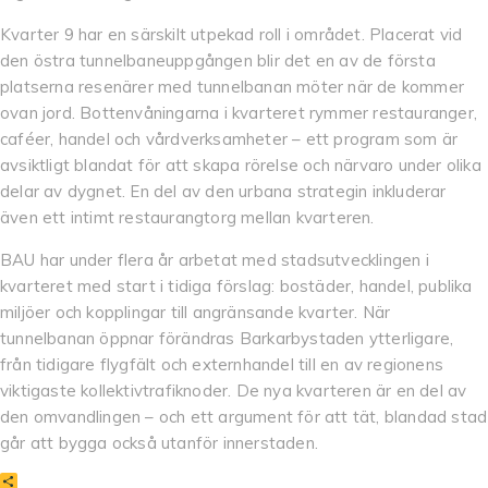
Kvarter 9 har en särskilt utpekad roll i området. Placerat vid
den östra tunnelbaneuppgången blir det en av de första
platserna resenärer med tunnelbanan möter när de kommer
ovan jord. Bottenvåningarna i kvarteret rymmer restauranger,
caféer, handel och vårdverksamheter – ett program som är
avsiktligt blandat för att skapa rörelse och närvaro under olika
delar av dygnet. En del av den urbana strategin inkluderar
även ett intimt restaurangtorg mellan kvarteren.
BAU har under flera år arbetat med stadsutvecklingen i
kvarteret med start i tidiga förslag: bostäder, handel, publika
miljöer och kopplingar till angränsande kvarter. När
tunnelbanan öppnar förändras Barkarbystaden ytterligare,
från tidigare flygfält och externhandel till en av regionens
viktigaste kollektivtrafiknoder. De nya kvarteren är en del av
den omvandlingen – och ett argument för att tät, blandad stad
går att bygga också utanför innerstaden.