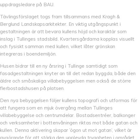
uppdragsledare på BAU.
Tävlingsförslaget togs fram tillsammans med Kragh &
Berglund Landskapsarkitekter. En viktig utgångspunkt i
gestaltningen är att bevara kullens höjd och karaktär som
inslag i Tullinges stadsbild. Kvartersgårdarna kopplas visuellt
och fysiskt samman med kullen, vilket låter grönskan
integreras i boendemiljön.
Husen bidrar till en ny årsring i Tullinge samtidigt som
fasadgestaltningen knyter an till det redan byggda, både den
äldre och småskaliga villabebyggelsen men också de större
flerbostadshusen på platsen.
Den nya bebyggelsen följer kullens topografi och utformas för
att fungera som en mjuk övergång mellan Tullinges
villabebyggelse och centrumdelar. Bostadsentréer, balkonger
och verksamheter i bottenvåningen riktas mot både gatan och
kullen. Denna aktivering skapar ’ögon ut mot gatan’, vilket är
avgörande för att stärka den upplevda tryggheten i området,