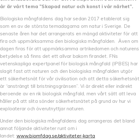
år är vårt tema
”Skapad natur och konst i vår närhet”.
Biologiska mångfaldens dag har sedan 2017 etablerat sig
som en av de största temadagarna om natur i Sverige. De
senaste åren har det arrangerats en mängd aktiviteter för att
fira och uppmärksamma den biologiska mångfalden. Även om
dagen firas för att uppmärksamma artrikedomen och naturens
betydelse så finns det ett allvar bakom firandet. FNs
vetenskapliga expertpanel för biologisk mångfald (IPBES) har
slagit fast att naturen och den biologiska mångfalden utgör
ett säkerhetsnät för vår civilisation och att detta säkerhetsnät
är “ansträngt till bristningsgränsen”. Vi är direkt eller indirekt
beroende av en rik biologisk mångfald, men vårt sätt att leva
håller på att slita sönder säkerhetsnätet på grund av hur vi
exploaterar och överutnyttjar naturen.
Under den biologiska mångfaldens dag arrangeras det bland
annat följande aktiviteter runt om i
landet:
www.biomfdag.se/aktiviteter-karta