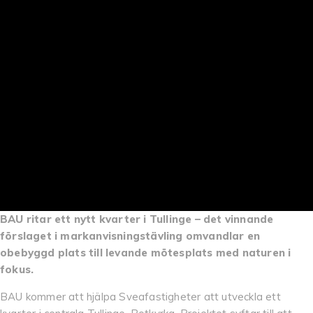
BAU ritar ett nytt kvarter i Tullinge – det vinnande
förslaget i markanvisningstävling omvandlar en
obebyggd plats till levande mötesplats med naturen i
fokus.
BAU kommer att hjälpa Sveafastigheter att utveckla ett