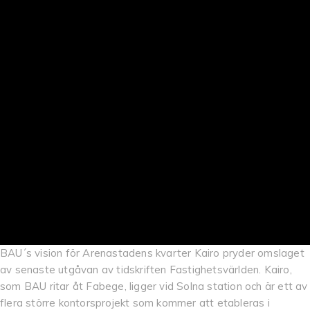
BAU´s vision för Arenastadens kvarter Kairo pryder omslaget
av senaste utgåvan av tidskriften Fastighetsvärlden. Kairo,
som BAU ritar åt Fabege, ligger vid Solna station och är ett av
flera större kontorsprojekt som kommer att etableras i