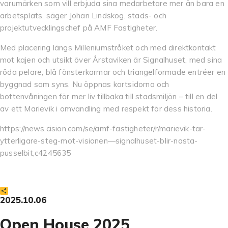
varumärken som vill erbjuda sina medarbetare mer än bara en
arbetsplats, säger Johan Lindskog, stads- och
projektutvecklingschef på AMF Fastigheter.
Med placering längs Milleniumstråket och med direktkontakt
mot kajen och utsikt över Årstaviken är Signalhuset, med sina
röda pelare, blå fönsterkarmar och triangelformade entréer en
byggnad som syns. Nu öppnas kortsidorna och
bottenvåningen för mer liv tillbaka till stadsmiljön – till en del
av ett Marievik i omvandling med respekt för dess historia.
https://news.cision.com/se/amf-fastigheter/r/marievik-tar-
ytterligare-steg-mot-visionen—signalhuset-blir-nasta-
pusselbit,c4245635
Dela
2025.10.06
Open House 2025