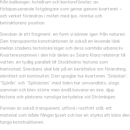
från balkonger, hotellrum och kontorsfönster, av
förbipasserande fotgängare som genar genom kvarteret –
och verket förändras i mötet med ljus, rörelse och
betraktarens position.
Sneckan är ett fragment, en form vi känner igen från naturen.
Den transparenta konstruktionen är också en levande länk
mellan stadens historiska lager och dess samtida urbana liv.
Kvarteresnamnen i den här delen av Södra Klara relaterar till
vatten, en tydlig parallell till Stockholms historia som
hamnstad. Sneckans skal bär på en berättelse om förändring,
identitet och kontinuitet. Den speglar hur kvarteren ”Snäckan”,
”Sjörån” och ”Sjöhästen” med tiden har omvandlats, slogs
samman och blev större men ändå bevarar en inre, djup
historia och platsens rumsliga betydelse vid Strömkajen.
Formen är också transparent, utförd i rostfritt stål, ett
material som både fångar ljuset och har en styrka att bära den
tunga konstruktionen.