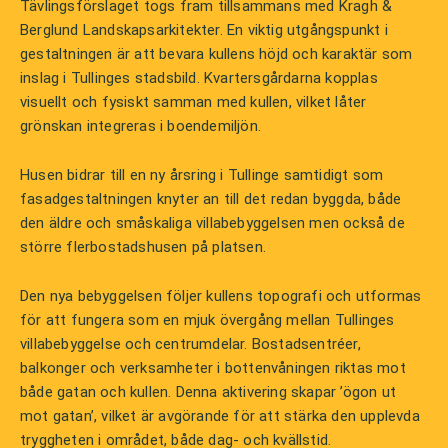
Tävlingsförslaget togs fram tillsammans med Kragh &
Berglund Landskapsarkitekter. En viktig utgångspunkt i
gestaltningen är att bevara kullens höjd och karaktär som
inslag i Tullinges stadsbild. Kvartersgårdarna kopplas
visuellt och fysiskt samman med kullen, vilket låter
grönskan integreras i boendemiljön.
Husen bidrar till en ny årsring i Tullinge samtidigt som
fasadgestaltningen knyter an till det redan byggda, både
den äldre och småskaliga villabebyggelsen men också de
större flerbostadshusen på platsen.
Den nya bebyggelsen följer kullens topografi och utformas
för att fungera som en mjuk övergång mellan Tullinges
villabebyggelse och centrumdelar. Bostadsentréer,
balkonger och verksamheter i bottenvåningen riktas mot
både gatan och kullen. Denna aktivering skapar ’ögon ut
mot gatan’, vilket är avgörande för att stärka den upplevda
tryggheten i området, både dag- och kvällstid.