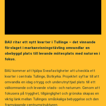
BAU ritar ett nytt kvarter i Tullinge – det vinnande
förslaget i markanvisningstävling omvandlar en
obebyggd plats till levande mötesplats med naturen i
fokus.
BAU kommer att hjälpa Sveafastigheter att utveckla ett
kvarter i centrala Tullinge, Botkyrka. Projektet syftar till att
omvandla en idag otrygg och underutnyttjad plats till ett
välkomnande och levande stads- och naturrum. Genom att
fokusera på trygghet, tillgänglighet och grönska skapas en
viktig länk mellan Tullinges småskaliga bebyggelse och den
framväxande centrumstrukturen.