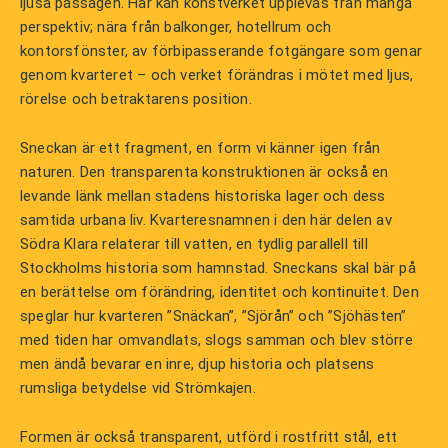
ljusa passagen. Här kan konstverket upplevas från många
perspektiv; nära från balkonger, hotellrum och
kontorsfönster, av förbipasserande fotgängare som genar
genom kvarteret – och verket förändras i mötet med ljus,
rörelse och betraktarens position.
Sneckan är ett fragment, en form vi känner igen från
naturen. Den transparenta konstruktionen är också en
levande länk mellan stadens historiska lager och dess
samtida urbana liv. Kvarteresnamnen i den här delen av
Södra Klara relaterar till vatten, en tydlig parallell till
Stockholms historia som hamnstad. Sneckans skal bär på
en berättelse om förändring, identitet och kontinuitet. Den
speglar hur kvarteren ”Snäckan”, ”Sjörån” och ”Sjöhästen”
med tiden har omvandlats, slogs samman och blev större
men ändå bevarar en inre, djup historia och platsens
rumsliga betydelse vid Strömkajen.
Formen är också transparent, utförd i rostfritt stål, ett