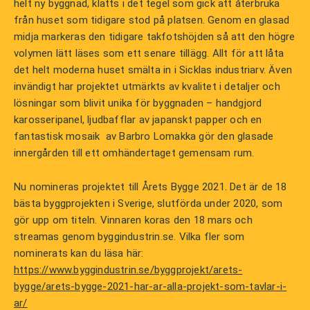
helt ny byggnad, klätts i det tegel som gick att återbruka
från huset som tidigare stod på platsen. Genom en glasad
midja markeras den tidigare takfotshöjden så att den högre
volymen lätt läses som ett senare tillägg. Allt för att låta
det helt moderna huset smälta in i Sicklas industriarv. Även
invändigt har projektet utmärkts av kvalitet i detaljer och
lösningar som blivit unika för byggnaden – handgjord
karosseripanel, ljudbafflar av japanskt papper och en
fantastisk mosaik av Barbro Lomakka gör den glasade
innergården till ett omhändertaget gemensam rum.
Nu nomineras projektet till Årets Bygge 2021. Det är de 18
bästa byggprojekten i Sverige, slutförda under 2020, som
gör upp om titeln. Vinnaren koras den 18 mars och
streamas genom byggindustrin.se. Vilka fler som
nominerats kan du läsa här:
https://www.byggindustrin.se/byggprojekt/arets-
bygge/arets-bygge-2021-har-ar-alla-projekt-som-tavlar-i-
ar/