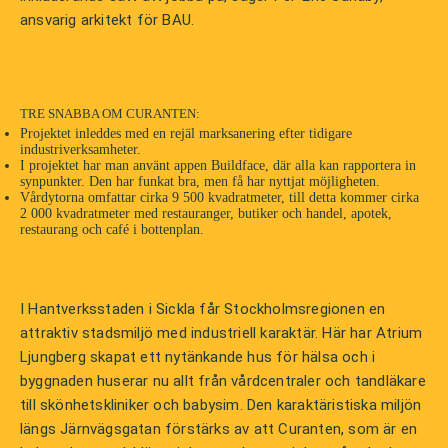
ansvarig arkitekt för BAU.
TRE SNABBA OM CURANTEN:
Projektet inleddes med en rejäl marksanering efter tidigare
industriverksamheter.
I projektet har man använt appen Buildface, där alla kan rapportera in
synpunkter. Den har funkat bra, men få har nyttjat möjligheten.
Vårdytorna omfattar cirka 9 500 kvadratmeter, till detta kommer cirka
2 000 kvadratmeter med restauranger, butiker och handel, apotek,
restaurang och café i bottenplan.
I Hantverksstaden i Sickla får Stockholmsregionen en
attraktiv stadsmiljö med industriell karaktär. Här har Atrium
Ljungberg skapat ett nytänkande hus för hälsa och i
byggnaden huserar nu allt från vårdcentraler och tandläkare
till skönhetskliniker och babysim. Den karaktäristiska miljön
längs Järnvägsgatan förstärks av att Curanten, som är en