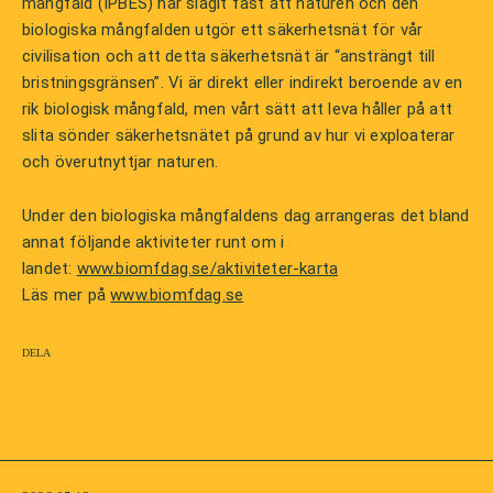
mångfald (IPBES) har slagit fast att naturen och den
biologiska mångfalden utgör ett säkerhetsnät för vår
civilisation och att detta säkerhetsnät är “ansträngt till
bristningsgränsen”. Vi är direkt eller indirekt beroende av en
rik biologisk mångfald, men vårt sätt att leva håller på att
slita sönder säkerhetsnätet på grund av hur vi exploaterar
och överutnyttjar naturen.
Under den biologiska mångfaldens dag arrangeras det bland
annat följande aktiviteter runt om i
landet:
www.biomfdag.se/aktiviteter-karta
Läs mer på
www.biomfdag.se
Dela