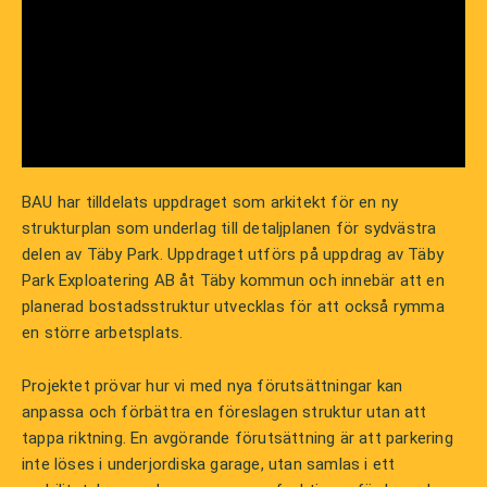
BAU har tilldelats uppdraget som arkitekt för en ny
strukturplan som underlag till detaljplanen för sydvästra
delen av Täby Park. Uppdraget utförs på uppdrag av Täby
Park Exploatering AB åt Täby kommun och innebär att en
planerad bostadsstruktur utvecklas för att också rymma
en större arbetsplats.
Projektet prövar hur vi med nya förutsättningar kan
anpassa och förbättra en föreslagen struktur utan att
tappa riktning. En avgörande förutsättning är att parkering
inte löses i underjordiska garage, utan samlas i ett