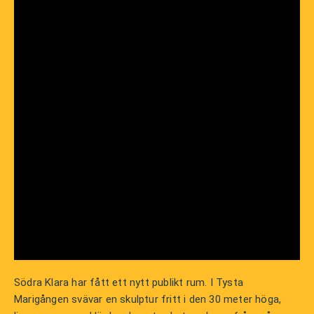
Södra Klara har fått ett nytt publikt rum. I Tysta
Marigången svävar en skulptur fritt i den 30 meter höga,