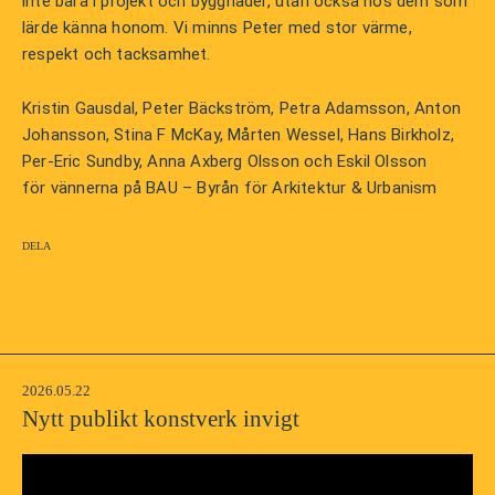
inte bara i projekt och byggnader, utan också hos dem som
lärde känna honom. Vi minns Peter med stor värme,
respekt och tacksamhet.
Kristin Gausdal, Peter Bäckström, Petra Adamsson, Anton
Johansson, Stina F McKay, Mårten Wessel, Hans Birkholz,
Per-Eric Sundby, Anna Axberg Olsson och Eskil Olsson
för vännerna på BAU – Byrån för Arkitektur & Urbanism
Dela
2026.05.22
Nytt publikt konstverk invigt