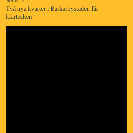
2026.05.13
Två nya kvarter i Barkarbystaden får
klartecken