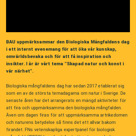
BAU uppmärksammar den Biologiska Mångfaldens dag
i ett internt evenemang för att öka vår kunskap,
omvärldsbevaka och för att få inspiration och
insikter. I år är vårt tema
”Skapad natur och konst i
vår närhet”.
Biologiska mångfaldens dag har sedan 2017 etablerat sig
som en av de största temadagarna om natur i Sverige. De
senaste åren har det arrangerats en mängd aktiviteter för
att fira och uppmärksamma den biologiska mångfalden.
Även om dagen firas för att uppmärksamma artrikedomen
och naturens betydelse så finns det ett allvar bakom
firandet. FNs vetenskapliga expertpanel för biologisk