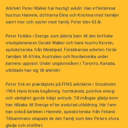
Arkitekt Peter Walker har hastigt avlidit. Han efterlämnar
hustrun Hannele, döttrarna Elina och Kristiina med familjer
samt mor och syster med familj. Peter blev 63 år.
Peter föddes i Sverige som äldsta barn till den brittiske
stadsplaneraren Gerald Walker och hans hustru Kerstin,
sjuksköterska från Medelpad. Föräldrarnas arbeten förde
familjen till Afrika, Australien och Nordamerika under
barnens uppväxt. Under ungdomsåren i Toronto, Kanada,
utbildade han sig till arkitekt.
Peter fick en praktikplats på FFNS arkitekter i Stockholm
1984. Hans breda begåvning, formkänsla, positiva energi
och vänlighet gjorde tidigt avtryck. Till mångas glädje kom
han tillbaka till Sverige efter avslutad utbildning. Här fann
han också kärleken i Hannele, sjuksköterska från Finland.
Tillsammans skapade de den familj som blev Peters stora
glädje och stolthet.