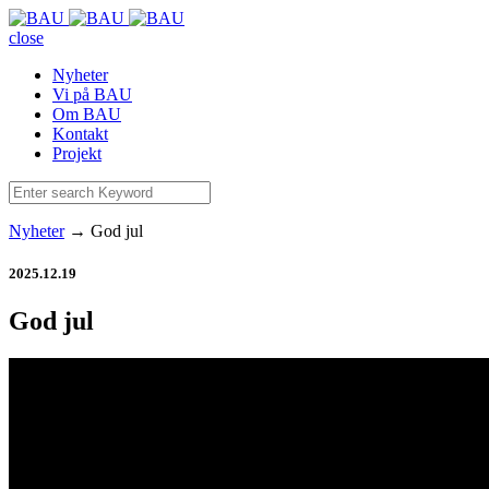
close
Nyheter
Vi på BAU
Om BAU
Kontakt
Projekt
Nyheter
→
God jul
2025.12.19
God jul