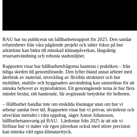
BAU har nu publicerat sin hållbarhetsrapport för 2025. Den samlar
erfarenheter från våra pågående projekt och sätter fokus på hur
arkitektur kan bidra till minskad klimatpåverkan, långsiktig
resursanvändning och robusta stadsmiljöer.
Rapporten visar hur hållbarhetsfrågorna hanteras i praktiken – från
tidiga skeden till genomförande. Den lyfter bland annat arbetet med
återbruk av material, utveckling av flexibla strukturer och hur
mobilitet, stadsliv och byggnaders användning kan samordnas för att
minska behovet av nyproduktion. Ett genomgående tema är hur flera
mindre beslut, rätt hanterade, får avgörande betydelse för helheten.
– Hållbarhet handlar inte om enskilda lösningar utan om hur vi
arbetar samlat över tid. Rapporten visar hur vi prövar, utvärderar och
utvecklar metoder i våra uppdrag, säger Anton Johansson,
hållbarhetsansvarig på BAU. Lärdomar från 2025 är att när vi
förfinar hur vi mäter vår egen påverkan också med större precision
kan minska vårt egna klimatavtryck.