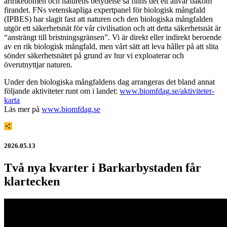
artrikedomen och naturens betydelse så finns det ett allvar bakom
firandet. FNs vetenskapliga expertpanel för biologisk mångfald
(IPBES) har slagit fast att naturen och den biologiska mångfalden
utgör ett säkerhetsnät för vår civilisation och att detta säkerhetsnät är
“ansträngt till bristningsgränsen”. Vi är direkt eller indirekt beroende
av en rik biologisk mångfald, men vårt sätt att leva håller på att slita
sönder säkerhetsnätet på grund av hur vi exploaterar och
överutnyttjar naturen.
Under den biologiska mångfaldens dag arrangeras det bland annat
följande aktiviteter runt om i landet:
www.biomfdag.se/aktiviteter-
karta
Läs mer på
www.biomfdag.se
Dela
2026.05.13
Två nya kvarter i Barkarbystaden får
klartecken