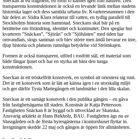
Sneckan är ett fragment, en form vi känner igen från naturen. Den
transparenta konstruktionen är också en levande länk mellan stadens
historiska lager och dess samtida urbana liv. Kvarteresnamnen i den
här delen av Södra Klara relaterar till vatten, en tydlig parallell till
Stockholms historia som hamnstad. Sneckans skal bär på en
berättelse om förändring, identitet och kontinuitet. Den speglar hur
kvarteren ”Snäckan”, ”Sjörån” och ”Sjöhästen” med tiden har
omvandlats, slogs samman och blev större men ändå bevarar en inre,
djup historia och platsens rumsliga betydelse vid Strömkajen.
Formen är också transparent, utförd i rostfritt stål, ett material som
både fångar ljuset och har en styrka att bära den tunga
konstruktionen.
Sneckan är ett tröskelfritt konstverk, en symbol att orientera sig runt.
Det är ett konstverk som är lätt att känna igen i en storskalig miljö
och ger därför Tysta Mariegången ett landmärke i den lilla skalan.
Sneckan är ett samägt konstverk i den publika gången – en gåva
från fastighetsägarna till staden. Konstnär är Katja Pettersson.
Fastigheten Snäckan 8 är byggd och uttvecklad av Skanska.
Ansvarig arkitekt är Hans Birkholz, BAU. Fastigheten ägs nu av
Slussgården och de första hyresgästerna i kontorshuset flyttar in.
Invigningen skedde 22 maj och gången är öppen för allmänheten.