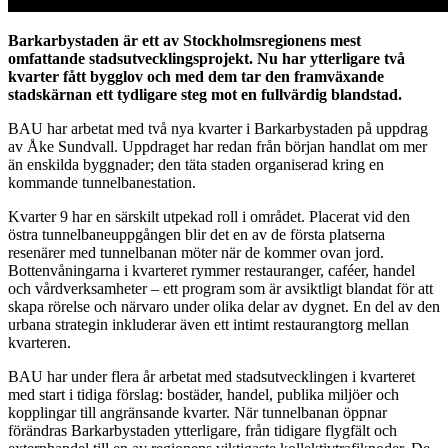
Barkarbystaden är ett av Stockholmsregionens mest
omfattande stadsutvecklingsprojekt. Nu har ytterligare två
kvarter fått bygglov och med dem tar den framväxande
stadskärnan ett tydligare steg mot en fullvärdig blandstad.
BAU har arbetat med två nya kvarter i Barkarbystaden på uppdrag
av Åke Sundvall. Uppdraget har redan från början handlat om mer
än enskilda byggnader; den täta staden organiserad kring en
kommande tunnelbanestation.
Kvarter 9 har en särskilt utpekad roll i området. Placerat vid den
östra tunnelbaneuppgången blir det en av de första platserna
resenärer med tunnelbanan möter när de kommer ovan jord.
Bottenvåningarna i kvarteret rymmer restauranger, caféer, handel
och vårdverksamheter – ett program som är avsiktligt blandat för att
skapa rörelse och närvaro under olika delar av dygnet. En del av den
urbana strategin inkluderar även ett intimt restaurangtorg mellan
kvarteren.
BAU har under flera år arbetat med stadsutvecklingen i kvarteret
med start i tidiga förslag: bostäder, handel, publika miljöer och
kopplingar till angränsande kvarter. När tunnelbanan öppnar
förändras Barkarbystaden ytterligare, från tidigare flygfält och