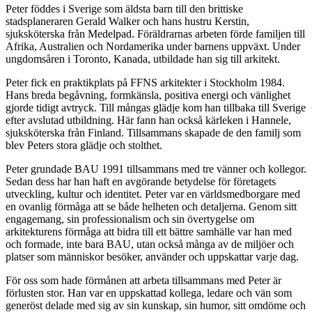
Peter föddes i Sverige som äldsta barn till den brittiske
stadsplaneraren Gerald Walker och hans hustru Kerstin,
sjuksköterska från Medelpad. Föräldrarnas arbeten förde familjen till
Afrika, Australien och Nordamerika under barnens uppväxt. Under
ungdomsåren i Toronto, Kanada, utbildade han sig till arkitekt.
Peter fick en praktikplats på FFNS arkitekter i Stockholm 1984.
Hans breda begåvning, formkänsla, positiva energi och vänlighet
gjorde tidigt avtryck. Till mångas glädje kom han tillbaka till Sverige
efter avslutad utbildning. Här fann han också kärleken i Hannele,
sjuksköterska från Finland. Tillsammans skapade de den familj som
blev Peters stora glädje och stolthet.
Peter grundade BAU 1991 tillsammans med tre vänner och kollegor.
Sedan dess har han haft en avgörande betydelse för företagets
utveckling, kultur och identitet. Peter var en världsmedborgare med
en ovanlig förmåga att se både helheten och detaljerna. Genom sitt
engagemang, sin professionalism och sin övertygelse om
arkitekturens förmåga att bidra till ett bättre samhälle var han med
och formade, inte bara BAU, utan också många av de miljöer och
platser som människor besöker, använder och uppskattar varje dag.
För oss som hade förmånen att arbeta tillsammans med Peter är
förlusten stor. Han var en uppskattad kollega, ledare och vän som
generöst delade med sig av sin kunskap, sin humor, sitt omdöme och