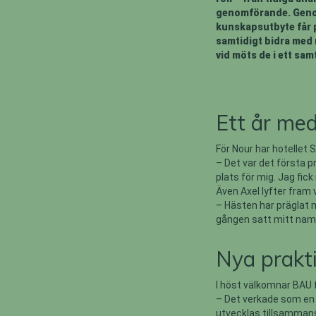
genomförande. Genom 
kunskapsutbyte får p
samtidigt bidra med n
vid möts de i ett sam
Ett år me
För Nour har hotellet S
– Det var det första 
plats för mig. Jag fick
Även Axel lyfter fram v
– Hästen har präglat m
gången satt mitt namn
Nya prakti
I höst välkomnar BAU f
– Det verkade som en 
utvecklas tillsammans