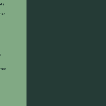
ets
 tar
å
örsta