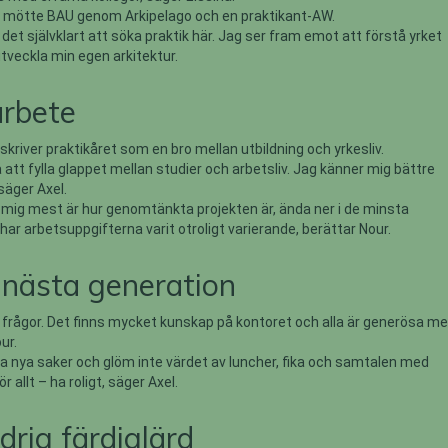
n mötte BAU genom Arkipelago och en praktikant-AW.
det självklart att söka praktik här. Jag ser fram emot att förstå yrket
tveckla min egen arkitektur.
arbete
kriver praktikåret som en bro mellan utbildning och yrkesliv.
å att fylla glappet mellan studier och arbetsliv. Jag känner mig bättre
säger Axel.
mig mest är hur genomtänkta projekten är, ända ner i de minsta
ar arbetsuppgifterna varit otroligt varierande, berättar Nour.
ll nästa generation
l frågor. Det finns mycket kunskap på kontoret och alla är generösa me
ur.
a nya saker och glöm inte värdet av luncher, fika och samtalen med
 allt – ha roligt, säger Axel.
ldrig färdiglärd