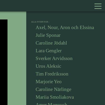
ALLA INTERVJUER
Axel, Nour, Aron och Elssina
Julie Sponar
Caroline Jödahl
Lara Gengler
Sverker Arvidsson
Uros Aleksic
Tim Fredriksson
Marjorie Yeo
Caroline Närlinge
Mariia Smoliakova
Amer Marroush