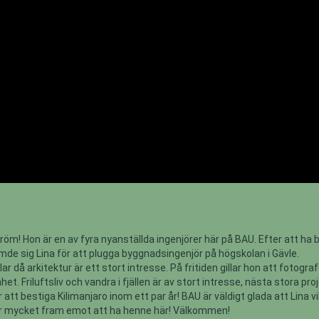
röm! Hon är en av fyra nyanställda ingenjörer här på BAU. Efter att ha b
mde sig Lina för att plugga byggnadsingenjör på högskolan i Gävle.
lar då arkitektur är ett stort intresse. På fritiden gillar hon att fotogra
et. Friluftsliv och vandra i fjällen är av stort intresse, nästa stora pro
r att bestiga Kilimanjaro inom ett par år! BAU är väldigt glada att Lina vi
r mycket fram emot att ha henne här! Välkommen!