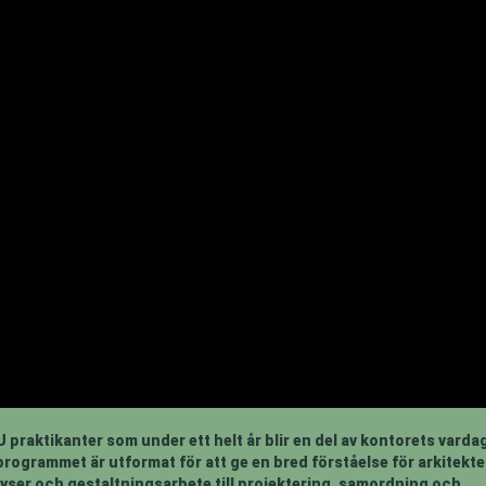
U praktikanter som under ett helt år blir en del av kontorets varda
programmet är utformat för att ge en bred förståelse för arkitekt
nalyser och gestaltningsarbete till projektering, samordning och