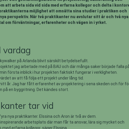
att arbeta sida vid sida med erfarna kollegor och delta i kontor
raktikanterna möjlighet att omsätta sina studier i praktiken och
ya perspektiv. När två praktikanter nu avslutar sitt år och två nya
tal om förväntningar, erfarenheter och vägen in i yrket.
d vardag
kywalker på Arlanda blivit särskilt betydelsefullt.
projektet jag arbetade med på BAU och där många saker började falla p
 min första inblick i hur projekten faktiskt fungerar i verkligheten.
ärdet av att få följa ett projekt under lång tid.
itt år. Jag har fått erfarenhet av projektering i sena skeden och för f
 på en byggritning. Det kändes stort.
kanter tar vid
yra nya praktikanter. Elssina och Aron är två av dem.
inspirerande arbetsplats där man får ta ansvar, lära sig mycket och
 med erfarna kollegor, säger Elssina.