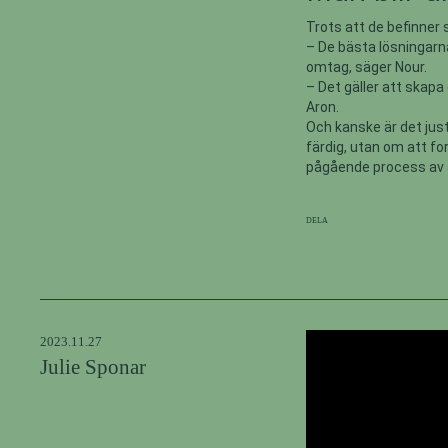
Trots att de befinner 
– De bästa lösningarn
omtag, säger Nour.
– Det gäller att skapa
Aron.
Och kanske är det just 
färdig, utan om att fo
pågående process av a
Dela
2023.11.27
Julie Sponar