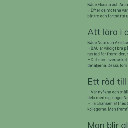
Både Elssina och Aro
– Efter de mötena var 
bättre och fortsätta u
Att lära i 
Både Nour och Axel bes
– BAU är väldigt bra p
rustad för framtiden, 
– Det som överraskat 
detaljerna. Dessutom h
Ett råd ti
– Var nyfikna och stäl
dela med sig, säger No
– Ta chansen att test
kollegorna. Men framför
Man blir a