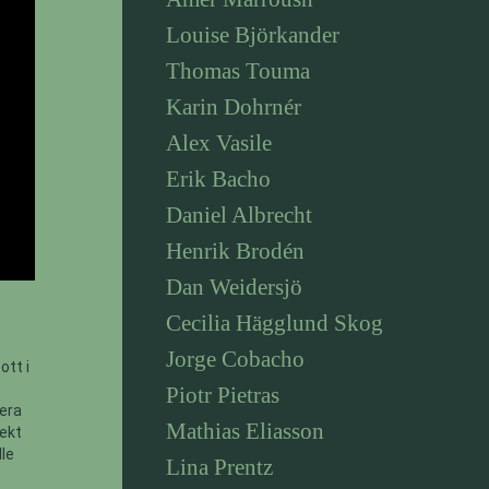
Louise Björkander
Thomas Touma
Karin Dohrnér
Alex Vasile
Erik Bacho
Daniel Albrecht
Henrik Brodén
Dan Weidersjö
Cecilia Hägglund Skog
Jorge Cobacho
ott i
Piotr Pietras
fera
Mathias Eliasson
jekt
lle
Lina Prentz