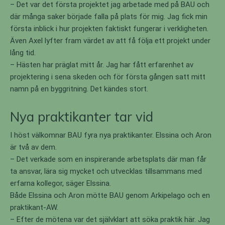
– Det var det första projektet jag arbetade med på BAU och
där många saker började falla på plats för mig. Jag fick min
första inblick i hur projekten faktiskt fungerar i verkligheten.
Även Axel lyfter fram värdet av att få följa ett projekt under
lång tid.
– Hästen har präglat mitt år. Jag har fått erfarenhet av
projektering i sena skeden och för första gången satt mitt
namn på en byggritning. Det kändes stort.
Nya praktikanter tar vid
I höst välkomnar BAU fyra nya praktikanter. Elssina och Aron
är två av dem.
– Det verkade som en inspirerande arbetsplats där man får
ta ansvar, lära sig mycket och utvecklas tillsammans med
erfarna kollegor, säger Elssina.
Både Elssina och Aron mötte BAU genom Arkipelago och en
praktikant-AW.
– Efter de mötena var det självklart att söka praktik här. Jag