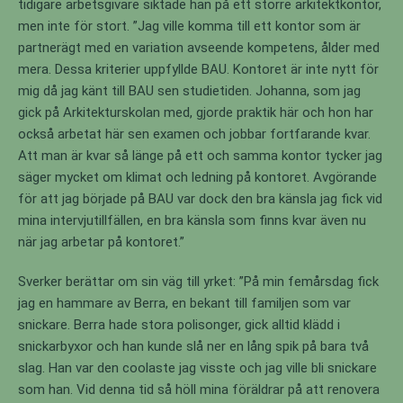
tidigare arbetsgivare siktade han på ett större arkitektkontor,
men inte för stort. ”Jag ville komma till ett kontor som är
partnerägt med en variation avseende kompetens, ålder med
mera. Dessa kriterier uppfyllde BAU. Kontoret är inte nytt för
mig då jag känt till BAU sen studietiden. Johanna, som jag
gick på Arkitekturskolan med, gjorde praktik här och hon har
också arbetat här sen examen och jobbar fortfarande kvar.
Att man är kvar så länge på ett och samma kontor tycker jag
säger mycket om klimat och ledning på kontoret. Avgörande
för att jag började på BAU var dock den bra känsla jag fick vid
mina intervjutillfällen, en bra känsla som finns kvar även nu
när jag arbetar på kontoret.”
Sverker berättar om sin väg till yrket: ”På min femårsdag fick
jag en hammare av Berra, en bekant till familjen som var
snickare. Berra hade stora polisonger, gick alltid klädd i
snickarbyxor och han kunde slå ner en lång spik på bara två
slag. Han var den coolaste jag visste och jag ville bli snickare
som han. Vid denna tid så höll mina föräldrar på att renovera