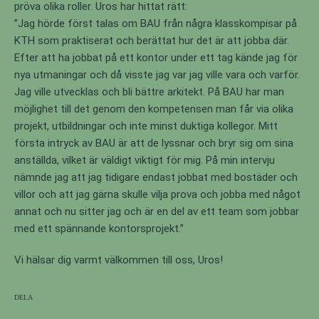
pröva olika roller. Uros har hittat rätt:
”Jag hörde först talas om BAU från några klasskompisar på
KTH som praktiserat och berättat hur det är att jobba där.
Efter att ha jobbat på ett kontor under ett tag kände jag för
nya utmaningar och då visste jag var jag ville vara och varför.
Jag ville utvecklas och bli bättre arkitekt. På BAU har man
möjlighet till det genom den kompetensen man får via olika
projekt, utbildningar och inte minst duktiga kollegor. Mitt
första intryck av BAU är att de lyssnar och bryr sig om sina
anställda, vilket är väldigt viktigt för mig. På min intervju
nämnde jag att jag tidigare endast jobbat med bostäder och
villor och att jag gärna skulle vilja prova och jobba med något
annat och nu sitter jag och är en del av ett team som jobbar
med ett spännande kontorsprojekt.”
Vi hälsar dig varmt välkommen till oss, Uros!
Dela