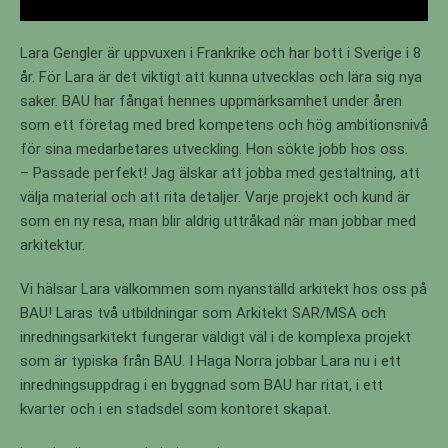
Lara Gengler är uppvuxen i Frankrike och har bott i Sverige i 8
år. För Lara är det viktigt att kunna utvecklas och lära sig nya
saker. BAU har fångat hennes uppmärksamhet under åren
som ett företag med bred kompetens och hög ambitionsnivå
för sina medarbetares utveckling. Hon sökte jobb hos oss.
– Passade perfekt! Jag älskar att jobba med gestaltning, att
välja material och att rita detaljer. Varje projekt och kund är
som en ny resa, man blir aldrig uttråkad när man jobbar med
arkitektur.
Vi hälsar Lara välkommen som nyanställd arkitekt hos oss på
BAU! Laras två utbildningar som Arkitekt SAR/MSA och
inredningsarkitekt fungerar väldigt väl i de komplexa projekt
som är typiska från BAU. I Haga Norra jobbar Lara nu i ett
inredningsuppdrag i en byggnad som BAU har ritat, i ett
kvarter och i en stadsdel som kontoret skapat.