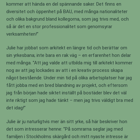
kommer att hända en del spännande saker. Det finns en
diversitet och öppenhet på BAU, med många nationaliteter
och olika bakgrund bland kollegorna, som jag trivs med, och
så är det en stor professionalitet som genomsyrar
verksamheten!”
Julie har jobbat som arkitekt en längre tid och berättar om
sin yrkesbana; inte bara en rak väg – en erfarenhet hon delar
med många. ”Att jag valde att utbilda mig till arkitekt kommer
nog av att jag lockades av att i en kreativ process skapa
något bestående. Under min tid på olika arbetsplatser har jag
fått jobba med en bred blandning av projekt, och eftersom
jag från början hade siktet inställt på bostäder blev det väl
inte riktigt som jag hade tänkt – men jag trivs väldigt bra med
det idag!”
Julie är ju naturligtvis mer än sitt yrke, så här beskriver hon
det som intresserar henne: ”På somrarna seglar jag med
familjen i Stockholms skärgård och mitt nyaste intresse är