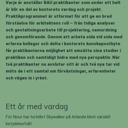
Varje år anställer BAU praktikanter som under ett helt
år blir en del av kontorets vardag och projekt.
Praktikprogrammet är utformat för att ge en bred
förståelse för arkitektens roll – från tidiga analyser
och gestaltningsarbete till projektering, samordning
och genomförande. Genom att arbeta sida vid sida med
erfarna kollegor och delta i kontorets kunskapsutbyte
får praktikanterna möjlighet att omsätta sina studier i
praktiken och samtidigt bidra med nya perspektiv. När
två praktikanter nu avslutar sitt år och två nya tar vid
möts de i ett samtal om förväntningar, erfarenheter
och vägen in i yrket.
Ett år med vardag
För Nour har hotellet Skywalker på Arlanda blivit särskilt
betydelsefullt.