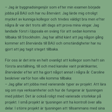
– Jag är byggnadsingenjör som efter min examen började
jobba på BAU och har nu återvänt. Jag lärde mig otroligt
mycket av kunniga kollegor och trivdes väldigt bra men efter
några år var det trots allt dags att prova mina vingar. Jag
landade först i Uppsala en sväng för att sedan komma
tillbaka till Stockholm. Jag har alltid känt att jag någon gång
kommer att återvända till BAU och omständigheter har nu
gjort att jag tagit steget tillbaka.
För oss är det inte en helt ovanligt att kollegor som haft sin
första anställning, till och med kanske varit praktikanter,
återvänder efter att ha gjort något annat i några år. Caroline
beskriver varför hon ville komma tillbaka:
– Jag gillar att jobba med varierande typer av projekt. Att lära
sig om nya verksamheter och hur de fungerar är tjusningen
med jobbet. Det är också roligt med varierade storlekar på
projekt. I små projekt är tjusningen att ha kontroll över alla
delar. I större projekt är tjusningen att tillsammans med sina