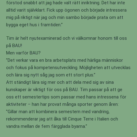
förstod snabbt att jag hade valt rätt inriktning. Det har inte
alltid varit självklart. Fick upp ögonen och började intressera
mig på riktigt när jag och min sambo började prata om att
bygga eget hus i framtiden.”
Tim är helt nyutexaminerad och vi välkomnar honom till oss
på BAU!
Men varför BAU?
”Det verkar vara en bra arbetsplats med härliga människor
och fokus på kompetensutveckling. Möjligheten att utvecklas
och lära sig nytt såg jag som ett stort plus.”
Att ständigt lära sig mer och att dela med sig av sina
kunskaper är viktigt för oss på BAU. Tim passar på att ge
oss ett semestertips som passar med hans intressena för
aktiviteter – han har provat många sporter genom åren:
”Gillar man att kombinera semestern med vandring,
rekommenderar jag att åka till Cinque Terre i Italien och
vandra mellan de fem färgglada byarna.”