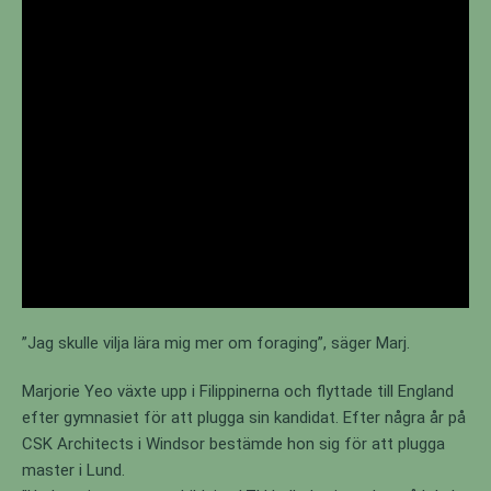
”Jag skulle vilja lära mig mer om foraging”, säger Marj.
Marjorie Yeo växte upp i Filippinerna och flyttade till England
efter gymnasiet för att plugga sin kandidat. Efter några år på
CSK Architects i Windsor bestämde hon sig för att plugga
master i Lund.