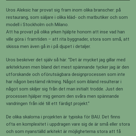
Uros Aleksic har provat sig fram inom olika branscher: på
restaurang, som säljare i olika kläd- och matbutiker och som
modell i Stockholm och Milano.
Att ha provat på olika yrken hjälpte honom att inse vad han
ville göra i framtiden – att rita byggnader, stora som små, att
skissa men även gå in i på djupet i detaljer.
Uros beskriver det själv så här: ”Det är mycket jag gillar med
arkitekturen men bland det mest spännande tycker jag är den
utforskande och oförutsägbara designprocessen som inte
har någon bestämd riktning. Något som ibland resulterar i
något som skiljer sig från det man initialt trodde. Just den
processen hjälper mig genom den svåra men spännande
vandringen från idé till ett färdigt projekt.”
De olika skalorna i projekten är typiska för BAU. Det finns
ofta en komplexitet i uppdragen vare sig de är små eller stora
och som nyanställd arkitekt är möjligheterna stora att få