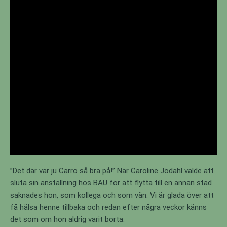
”Det där var ju Carro så bra på!” När Caroline Jödahl valde att
sluta sin anställning hos BAU för att flytta till en annan stad
saknades hon, som kollega och som vän. Vi är glada över att
få hälsa henne tillbaka och redan efter några veckor känns
det som om hon aldrig varit borta.