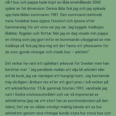
vårt hus och pappa hade köpt en låda innehållande 2000
spikar av fel dimension. Denna låda fick jag och jag spikade
upp hela lådan sommaren 1981. Den sommaren behövde
mina föräldrar bara öppna fönstret och lyssna efter
hammarslag för att veta var jag var. Jag byggde trädkojor,
lådbilar, flygplan och flottar. När jag en dag visade min pappa
en ritning som jag gjort inför en kommande utbyggnad av min
trädkoja så fick jag lära mig att det fanns ett yrkesnamn för
de som gjorde ritningar och ritade hus – arkitekt.”
Det verkar ha varit ett självklart yrkesval för Sverker men han
berättar mer: ”Jag pendlade mellan att vilja bli arkitekt eller
att bli kock, jag var nämligen ett hungrigt barn. Jag bestämde
mig slutligen i årskurs nio efter att gjort prao i två veckor på
ett arkitektkontor. 15 år gammal, hösten 1991, vandrade jag
runt i Södra stationsområdet och var så imponerad av
arkitekterna (jag var ett stort fan av postmodernism på den
tiden). Det var en sådan otroligt mäktig känsla att se hur
arkitekten genom sina ritningar kunde styra hur stora hus och