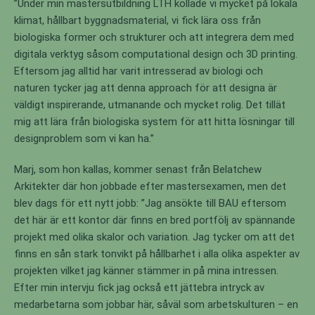
”Under min mastersutbildning LTH kollade vi mycket på lokala
klimat, hållbart byggnadsmaterial, vi fick lära oss från
biologiska former och strukturer och att integrera dem med
digitala verktyg såsom computational design och 3D printing.
Eftersom jag alltid har varit intresserad av biologi och
naturen tycker jag att denna approach för att designa är
väldigt inspirerande, utmanande och mycket rolig. Det tillät
mig att lära från biologiska system för att hitta lösningar till
designproblem som vi kan ha.”
Marj, som hon kallas, kommer senast från Belatchew
Arkitekter där hon jobbade efter mastersexamen, men det
blev dags för ett nytt jobb: ”Jag ansökte till BAU eftersom
det här är ett kontor där finns en bred portfölj av spännande
projekt med olika skalor och variation. Jag tycker om att det
finns en sån stark tonvikt på hållbarhet i alla olika aspekter av
projekten vilket jag känner stämmer in på mina intressen.
Efter min intervju fick jag också ett jättebra intryck av
medarbetarna som jobbar här, såväl som arbetskulturen – en